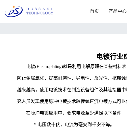
首页
产品中心
进口品牌
工业产线
航天产线
电镀行业应用方案
航空飞行器电源模块
AMETEK阿美特克-Sorensen
AMETEK阿美特克
电镀行业
California Instrume
电阻特性测试方案
飞艇研究应用方案
直流机架式电源
电镀
(Electroplating)就是利用电解原理
交流电源
高速机床电机测试应用方案
完整的航天测试电源
直流台式电源
防止金属氧化，提高耐磨性、导电性、反光性、抗腐蚀
直流马达测试方案
AMETEK航空标准测
AMETEK阿美特克-
越来越高，使用电镀技术在制造设备组件及其连接器中
石墨加热器测试系统的电源方案
电子负载
究人员发现使用脉冲电镀技术较传统直流电镀方式可以
水处理应用方案
Delta
Regatron瑞佳通
在脉冲电镀应用中，要求电源至少满足以下条件
能源储能
半导体/器件
双向恒功率馈网电源
双向储能模拟电源
* 电压数十伏，电流为毫安到千安不等。
光伏逆变器测试方案
大功率交流断路器测