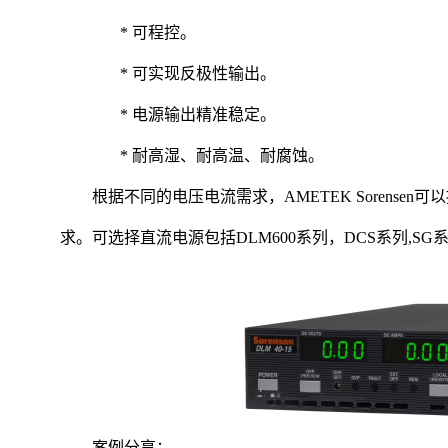
自动双量程电源
光伏模拟电源
* 可程控。
微电网应用方案
MOCVD行业应用方案
Yokogawa横河
MRI-核磁测井系统应用方案
* 可实现反极性输出。
超导研究和直流断路
功率分析仪
激光二极管测试方案
* 电源输出精准稳定。
粒子加速器方案
* 耐高湿、耐高温、耐腐蚀。
Tektronix泰克
根据不同的电压电流需求，
AMETEK Soren
示波器
适合激光二极管的光学 SMU
求。可选择直流电源包括DLM60
探头
分析仪
波形发生器、脉冲发生器、信号发生器
案例分享：