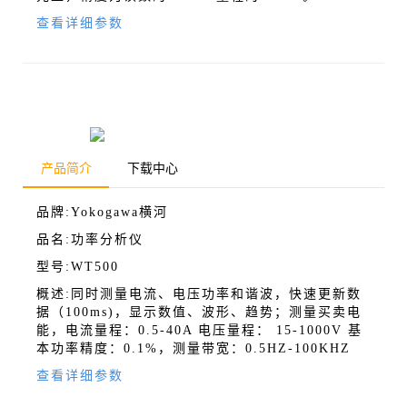
自动双量程电源
光伏模拟电源
查看详细参数
微电网应用方案
MOCVD行业应用方案
Yokogawa横河
MRI-核磁测井系统应用方案
超导研究和直流断路
功率分析仪
激光二极管测试方案
粒子加速器方案
Tektronix泰克
产品简介
下载中心
示波器
适合激光二极管的光学 SMU
品牌:Yokogawa横河
品名:功率分析仪
探头
型号:WT500
分析仪
概述:同时测量电流、电压功率和谐波，快速更新数
波形发生器、脉冲发生器、信号发生器
据（100ms)，显示数值、波形、趋势；测量买卖电
能，电流量程：0.5-40A 电压量程： 15-1000V 基
本功率精度：0.1%，测量带宽：0.5HZ-100KHZ
查看详细参数