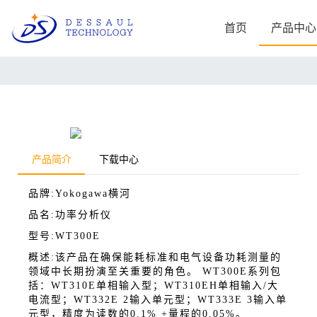
首页
产品中心
进口品牌
工业产线
航天产线
电镀行业应用方案
航空飞行器电源模块
AMETEK阿美特克-Sorensen
AMETEK阿美特克
California Instrume
电阻特性测试方案
飞艇研究应用方案
直流机架式电源
产品简介
下载中心
交流电源
高速机床电机测试应用方案
完整的航天测试电源
直流台式电源
品牌:Yokogawa横河
直流马达测试方案
AMETEK航空标准测
品名:功率分析仪
AMETEK阿美特克-
石墨加热器测试系统的电源方案
型号:WT300E
电子负载
水处理应用方案
概述:该产品在确保能耗标准和电气设备功耗测量的
领域中长期扮演至关重要的角色。 WT300E系列包
Delta
Regatron瑞佳通
括：WT310E单相输入型；WT310EH单相输入/大
能源储能
半导体/器件
电流型；WT332E 2输入单元型；WT333E 3输入单
双向恒功率馈网电源
双向储能模拟电源
元型，精度为读数的0.1% +量程的0.05%。
光伏逆变器测试方案
大功率交流断路器测