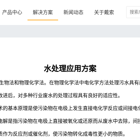
产品中心
解决方案
新闻动态
关于戴索
了解戴索
线
汽车测试
器电源模块地面老化测试方案
新能源汽车逆变器测试方案
K阿美特克-
艾德克斯ITECH
合作厂商及资质
 Instruments
应用方案
向逆变充放电式电机控制器的电网
水处理应用方案
直流电子负载
天测试电源系统
汽车保险丝测试方案
交直流电子负载
加入我们
生物法和物理化学法。在物理化学法中电化学方法处理污水具有
EK航空标准测试方案
阿美特克-Amrel
改进后，对多种行业废水的处理过程具有良好的适应性。
术的基本原理是使污染物在电极上发生直接电化学反应或间接电
电解是指污染物在电极上直接被氧化或还原而从废水中去除，间
/器件
网电源
质作为反应剂或催化剂，使污染物转化成毒性更小的物质。
流断路器测试方案