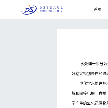
首页
进口品牌
工业产线
航天产
电镀行业应用方案
航空飞行
AMETEK阿美特克-Sorensen
AMETE
California
电阻特性测试方案
飞艇研究
直流机架式电源
交流电源
高速机床电机测试应用方案
完整的航
直流台式电源
水处理一般分为
直流马达测试方案
AMET
AMETEK
好稳定特别是在经过
石墨加热器测试系统的电源方案
电子负载
电化学水处理技
水处理应用方案
解和间接电解。直接
Delta
Regatron瑞佳通
能源储能
半导体
双向恒功率馈
学产生的氧化还原物
双向储能模拟电源
光伏逆变器测试方案
大功率交