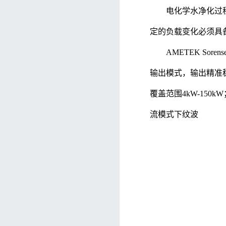
自动双量程电
光伏模拟电源
电化学水净化过
微电网应用方案
MOCV
定的负载变化必须具
Yokoga
MRI-核磁测井系统应用方案
超导研究
AMETEK S
功率分析仪
激光二极
输出模式，输出精准
粒子加速
Tektronix泰克
覆盖范围4kW-150
示波器
流模式下纹波
适合激光二极管的光学 SMU
探头
分析仪
波形发生器、脉冲发生器、信号发生器