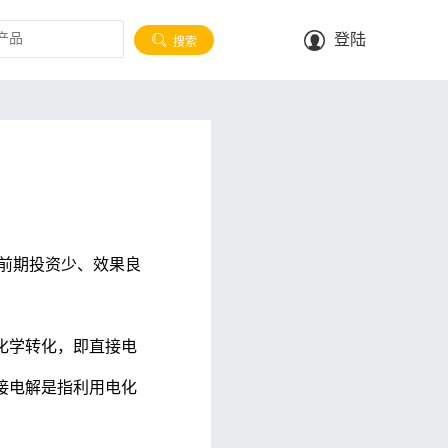
登陆
搜索
国产品牌
日用电器
电子产品一致性测试方案
适应性测试
大功率家用电器生产线供电测试方案
前
期投资少、效果良
化学转化，即直接电
接电解是指利用电化